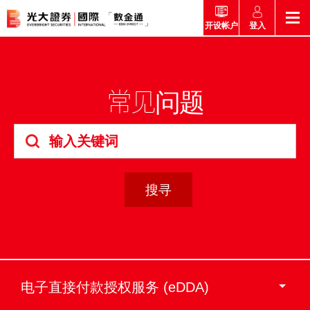
登入
开设帐户
返回
返回
返回
返回
产品
常见问题
市场快讯
市场导航
帮助
市场快讯
简介
市场概要
研究报告总览
收费及其他费用
市场导航
港股
股票搜寻
投资速递
激活您的网上帐户
产品
证券孖展买卖服务
常见问题
市场资讯
外汇攻略
帮助
互惠基金
交易
财经日志
媒体访问
认购新股
新客户专区
款项处理
电子直接付款授权服务 (eDDA)