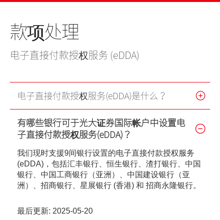
美股
新股上市
新股快讯
股票处理
联络我们
款项处理
光证财富高
期货合约
财富管理
EN
繁
简
流动交易 (eMO!)
股票期权
电子直接付款授权服务 (eDDA)
报价服务
认股证
帐户
电子直接付款授权服务(eDDA)是什么？
债券
产品
有哪些银行可于光大证券国际帐户中设置电
技术支援
外汇服务
子直接付款授权服务(eDDA)？
表格
我们现时支援9间银行设置的电子直接付款授权服务
交易所买卖基金
(eDDA)，包括汇丰银行、恒生银行、渣打银行、中国
下载
银行、中国工商银行（亚洲）、中国建设银行（亚
洲）、招商银行、星展银行 (香港) 和 招商永隆银行。
光证财富高
最后更新: 2025-05-20
eMO! 免费流动交易程式