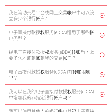
「期货宝」免费试用
我在流动交易平台或网上交易帐户中可以设
立多少个银行帐户?
「期货宝」
「股票期权宝」
电子直接付款授权服务(eDDA)适用于哪些帐
户类型？
「港股易」(简体版)
美股易II
经电子直接付款授权服务(eDDA)转账后，需
要多久才能到账到我的交易帐户？
MT4
表格
电子直接付款授权服务(eDDA )有转账限额
吗？
光证财富高 用户指南
我可以在我的电子直接付款授权服务(eDDA)
中增加我的非指定银行帐户吗？
交易示范
短片教室
我可以使用其他人的银行帐户登记电子直接