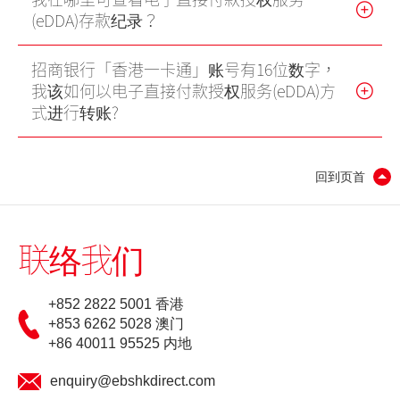
(eDDA)存款纪录？
更新个人资料
招商银行「香港一卡通」账号有16位数字，
客户同意书 - 香港投资者识别码制度及场外证券交易汇报制度
我该如何以电子直接付款授权服务(eDDA)方
及首次公开招股结算平台
式进行转账?
网络安全意识
回到页首
友情连结
联络我们
+852 2822 5001 香港
+853 6262 5028 澳门
+86 40011 95525 内地
enquiry@ebshkdirect.com