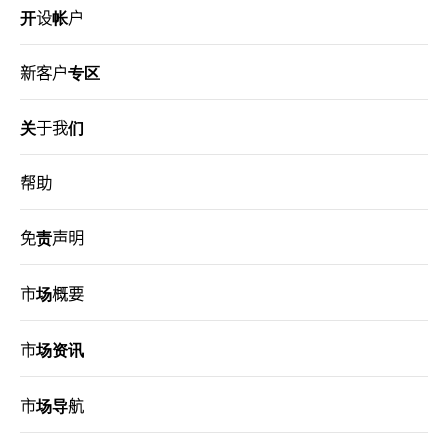
开设帐户
港股网上交易平台
新客户专区
期货宝
流动期货交易
关于我们
股票期权宝
帮助
流动股票期权交易
免责声明
双重认证机制（2FA）
市场概要
衍生产品知识
市场资讯
虚拟资产知识
市场导航
证券按仓比率查询