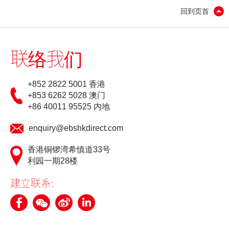
回到页首
「期货宝」免费试用
「期货宝」
联络我们
「股票期权宝」
「港股易」(简体版)
+852 2822 5001 香港
+853 6262 5028 澳门
美股易II
+86 40011 95525 内地
MT4
enquiry@ebshkdirect.com
表格
香港铜锣湾希慎道33号
利园一期28楼
光证财富高 用户指南
建立联系:
交易示范
短片教室