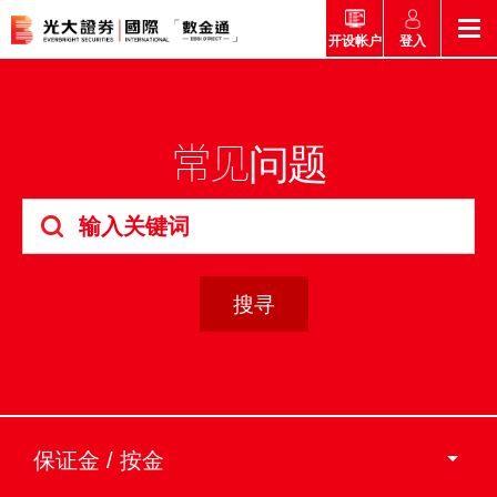
登入
开设帐户
返回
返回
返回
返回
产品
常见问题
市场快讯
市场导航
帮助
市场快讯
简介
市场概要
研究报告总览
收费及其他费用
市场导航
港股
股票搜寻
投资速递
激活您的网上帐户
产品
证券孖展买卖服务
常见问题
市场资讯
外汇攻略
帮助
互惠基金
交易
财经日志
媒体访问
认购新股
新客户专区
款项处理
保证金 / 按金