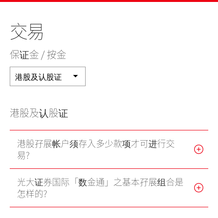
美股
新股上市
新股快讯
股票处理
联络我们
交易
光证财富高
期货合约
财富管理
EN
繁
简
流动交易 (eMO!)
股票期权
保证金 / 按金
报价服务
认股证
港股及认股证
帐户
债券
产品
港股及认股证
技术支援
外汇服务
港股孖展帐户须存入多少款项才可进行交
表格
交易所买卖基金
易?
下载
光大证券国际「数金通」之基本孖展组合是
光证财富高
怎样的?
eMO! 免费流动交易程式