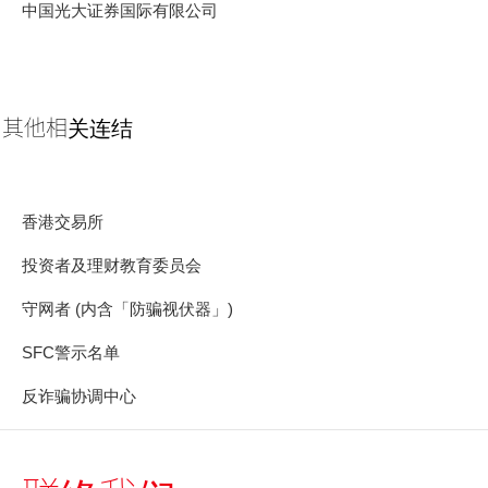
美股
新股上市
新股快讯
股票处理
联络我们
中国光大证券国际有限公司
光证财富高
期货合约
财富管理
EN
繁
简
流动交易 (eMO!)
股票期权
其他相关连结
报价服务
认股证
帐户
香港交易所
债券
产品
投资者及理财教育委员会
技术支援
外汇服务
守网者 (内含「防骗视伏器」)
表格
交易所买卖基金
SFC警示名单
下载
反诈骗协调中心
光证财富高
eMO! 免费流动交易程式