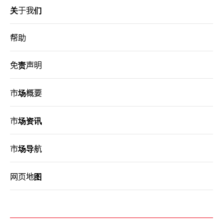
关于我们
港股网上交易平台
期货宝
帮助
流动期货交易
免责声明
股票期权宝
市场概要
流动股票期权交易
市场资讯
双重认证机制（2FA）
衍生产品知识
市场导航
网页地图
虚拟资产知识
证券按仓比率查询