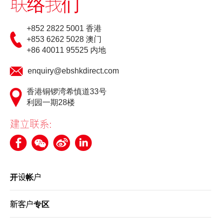
联络我们
「期货宝」免费试用
+852 2822 5001 香港
「期货宝」
+853 6262 5028 澳门
+86 40011 95525 内地
「股票期权宝」
enquiry@ebshkdirect.com
「港股易」(简体版)
香港铜锣湾希慎道33号
美股易II
利园一期28楼
MT4
建立联系:
表格
光证财富高 用户指南
开设帐户
交易示范
新客户专区
短片教室