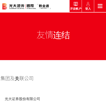
登入
开设帐户
返回
返回
返回
返回
产品
友情连结
市场快讯
市场导航
帮助
市场快讯
简介
市场概要
研究报告总览
收费及其他费用
市场导航
港股
股票搜寻
投资速递
激活您的网上帐户
产品
证券孖展买卖服务
常见问题
集团及关联公司
市场资讯
外汇攻略
帮助
互惠基金
交易
财经日志
媒体访问
认购新股
新客户专区
款项处理
光大证券股份有限公司