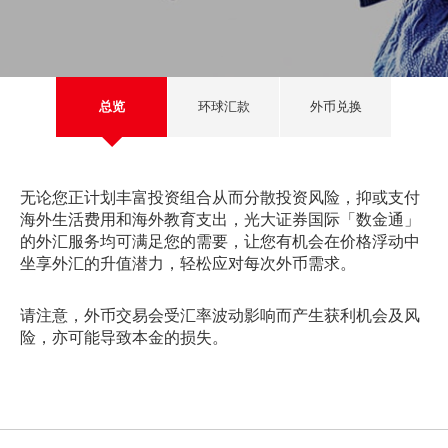
美股
新股上市
新股快讯
股票处理
联络我们
光证财富高
期货合约
财富管理
EN
繁
简
流动交易 (eMO!)
股票期权
总览
环球汇款
外币兑换
报价服务
认股证
帐户
无论您正计划丰富投资组合从而分散投资风险，抑或支付
债券
产品
海外生活费用和海外教育支出，光大证券国际「数金通」
的外汇服务均可满足您的需要，让您有机会在价格浮动中
技术支援
外汇服务
坐享外汇的升值潜力，轻松应对每次外币需求。
表格
交易所买卖基金
请注意，外币交易会受汇率波动影响而产生获利机会及风
险，亦可能导致本金的损失。
下载
光证财富高
eMO! 免费流动交易程式