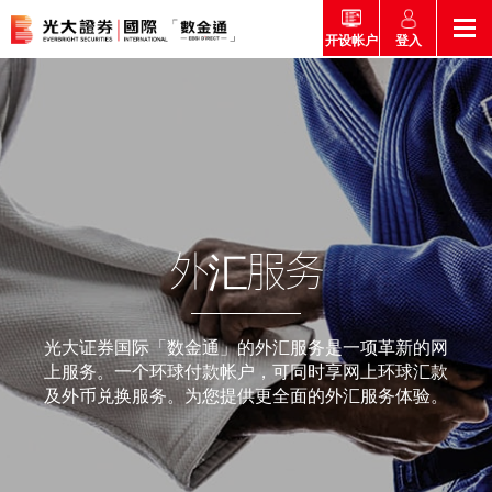
登入
开设帐户
返回
返回
返回
返回
产品
市场快讯
市场导航
帮助
市场快讯
简介
市场概要
研究报告总览
收费及其他费用
外汇服务
市场导航
港股
股票搜寻
投资速递
激活您的网上帐户
产品
证券孖展买卖服务
光大证券国际「数金通」的外汇服务是一项革新的网
常见问题
市场资讯
外汇攻略
上服务。一个环球付款帐户，可同时享网上环球汇款
帮助
互惠基金
及外币兑换服务。为您提供更全面的外汇服务体验。
交易
财经日志
媒体访问
认购新股
新客户专区
款项处理