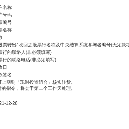
户名称
户号码
票编号
票名称
数
股票转出/ 收回之股票行名称及中央结算系统参与者编号(无须款项
票行的联络人(非必须填写)
票行的联络电话(非必须填写)
收日
权签名
可上网到「现时投资组合」核实转货。
时的指令，将会于第二个工作天处理。
1-12-28