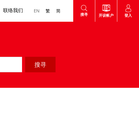
联络我们
EN
繁
简
搜寻
登入
开设帐户
认购新股
认股证