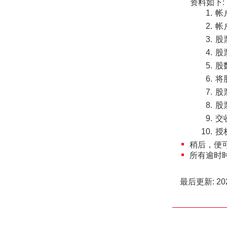
资料如下:
帐
帐
股
股
股
将
股
股
交
授
稍后，便
所有逾时
最后更新: 202