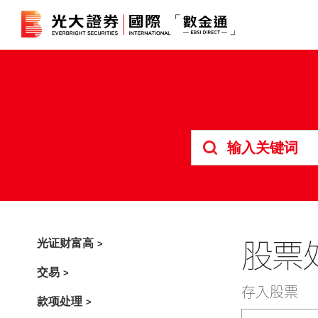
港股
证券孖展
美股
期货合约
债券
外汇服务
股票
光证财富高
交易
存入股票
款项处理