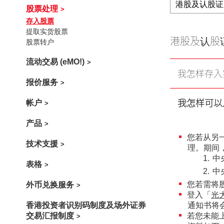
港股及认股证
股票处理
存入股票
提取实货股票
港股及认股
股票转户
流动交易 (eMO!)
我怎样存入
报价服务
我怎样可以
帐户
产品
您若从另
技术支援
理。期间
中
表格
中
您若需将
外币兑换服务
登入「
光
香港投资者识别码制度及场外证券
通知书将
交易汇报制度
若您未能上