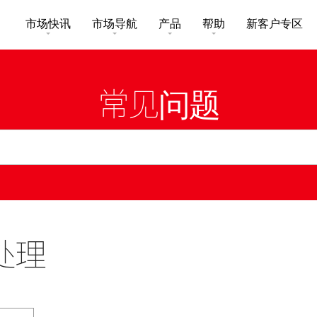
市场快讯
市场导航
产品
帮助
新客户专区
市场概要
研究报告总览
收费及其他费用
买卖服务
常见问题
互惠基金
股票搜寻
投资速递
激活您的网上帐户
股票期权
市场资讯
外汇攻略
常见问题
交易所买卖基金
财经日志
媒体访问
下载
新股上市
新股快讯
光证财富高 用户指南
处理
财富管理
交易示范
衍生产品知识