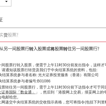
虚拟资产知识
证券按仓比率查询
证
更新个人资料
实货股票?
客户同意书 - 香港投
及场外证券交易汇报
从另一间股票行转入股票或将股票转往另一间股票行?
招股结算平台
网络安全意识
一间股票行转入股票，便需于上午11时30分前发出指令，这样
，请通知该股票行转货及我们于中央结算系统的资料，包括:
友情连结
央结算系统参与者名称: 光大证券投资服务（香港）有限公司
央结算系统参与者编号:B01086
股票转往另一间股票行，需于上午11时30分前下达指令才可于
大证券国际「数金通」
」，然后到「港股网上交易」填妥网上的
会电邮给您。
网递交中央结算系统的交收指示表格，您可将指令(包括下列资料)并加签