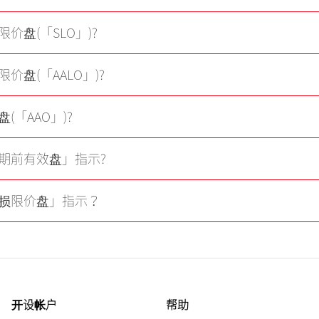
价盘(「SLO」)?
价盘(「AALO」)?
(「AAO」)?
期前有效盘」指示?
损限价盘」指示？
开设帐户
帮助