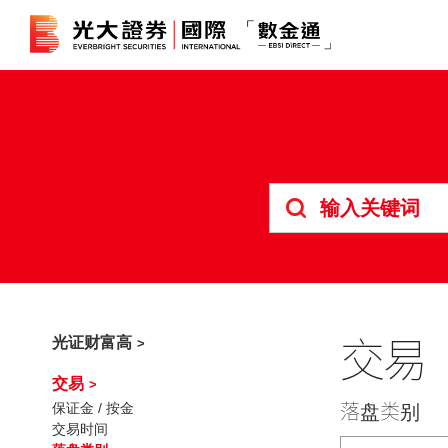
港股
证券孖展
美股
期货合约
债券
外汇服务
交易
光证财富高
交易
落盘类别
保证金 / 按金
交易时间