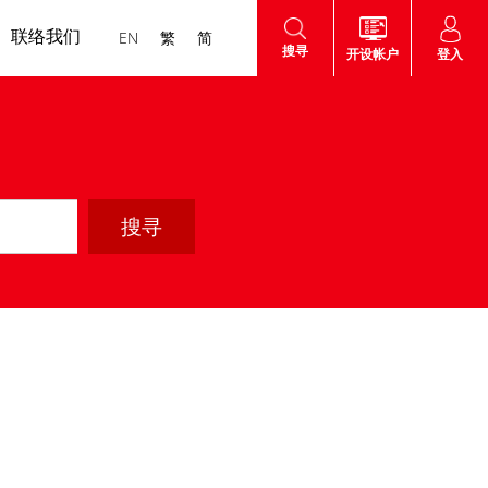
联络我们
EN
繁
简
搜寻
登入
开设帐户
认购新股
认股证