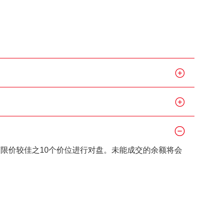
资者识别码制度
制度及首次公开
离限价较佳之10个价位进行对盘。未能成交的余额将会