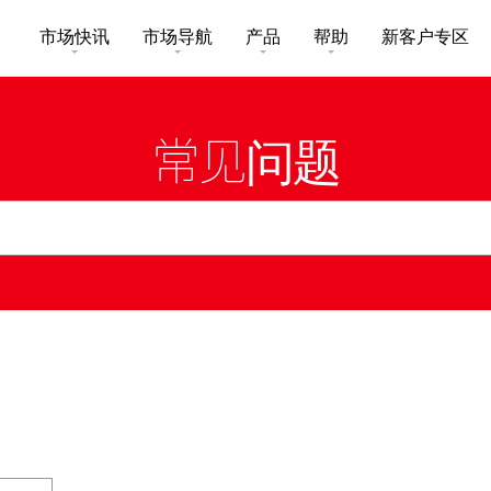
市场快讯
市场导航
产品
帮助
新客户专区
市场概要
研究报告总览
收费及其他费用
买卖服务
常见问题
互惠基金
股票搜寻
投资速递
激活您的网上帐户
股票期权
市场资讯
外汇攻略
常见问题
交易所买卖基金
财经日志
媒体访问
下载
新股上市
新股快讯
光证财富高 用户指南
财富管理
交易示范
衍生产品知识