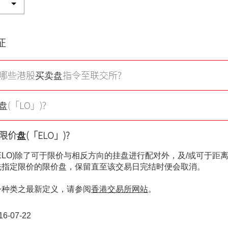
虚拟资产知识
证券按仓比率查询
证
更新个人资料
哪些港股买卖盘指令至联交所?
客户同意书 - 香港投
及场外证券交易汇报
(「LO」)?
招股结算平台
网络安全意识
价盘(「ELO」)?
ELO)除了可于限价与相反方向的挂盘进行配对外，及/或可于距
友情连结
先指定限价的限价盘，保留直至该交易日完结时便会取消。
令种类之最新定义，请参阅
香港交易所网站
。
6-07-22