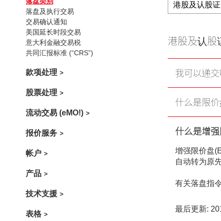
落盘类别
港股及认股证
落盘及执行交易
交易确认通知
美国延长时段交易
港股及认股
意大利金融交易税
共同汇报标准 (“CRS”)
我可以递交
款项处理
股票处理
什么是限价盘
流动交易 (eMO!)
什么是增强限
报价服务
增强限价盘(
帐户
自动转为原
产品
有关落盘指
技术支援
最后更新: 201
表格