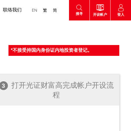
联络我们
EN
繁
简
搜寻
登入
开设帐户
认购新股
认股证
*不接受持国内身份证内地投资者登记。
打开光证财富高完成帐户开设流
3
程