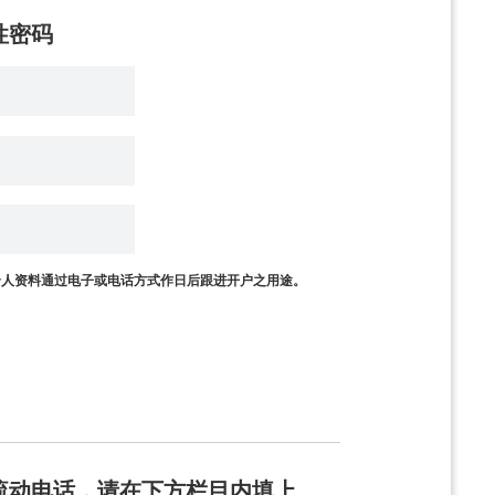
性密码
资者识别码制度
制度及首次公开
个人资料通过电子或电话方式作日后跟进开户之用途。
流动电话，请在下方栏目内填上。