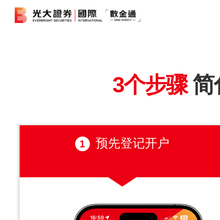
港股
证券孖展
3个步骤
简
美股
期货合约
债券
外汇服务
预先登记开户
1