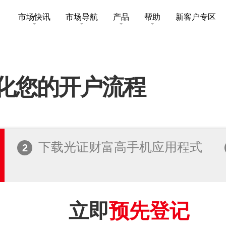
市场快讯
市场导航
产品
帮助
新客户专区
市场概要
研究报告总览
收费及其他费用
买卖服务
互惠基金
股票搜寻
投资速递
激活您的网上帐户
化您的开户流程
股票期权
市场资讯
外汇攻略
常见问题
交易所买卖基金
财经日志
媒体访问
下载
下载光证财富高手机应用程式
2
新股上市
新股快讯
光证财富高 用户指南
财富管理
交易示范
立即
预先登记
衍生产品知识