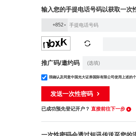
虚拟资产知识
输入您的手提电话号码以获取一次
证券按仓比率查询
+852
更新个人资料
客户同意书 - 香港投
及场外证券交易汇报
推广码/邀约码
招股结算平台
我确认及同意中国光大证券国际有限公司使用上述的
网络安全意识
发送一次性密码
友情连结
已成功预先登记开户？
直接前往下一步
一次性密码会透过短讯传送至您的