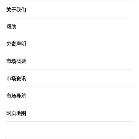
关于我们
帮助
免责声明
市场概要
市场资讯
市场导航
网页地图