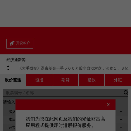
美股
新股上市
新股快讯
股票处理
联络我们
光证财富高
期货合约
财富管理
EN
繁
简
流动交易 (eMO!)
中电蒋东强：料短期内电费将现上升趋势，现时没有派特息计划
股票期权
【数据前瞻】机构：中国７月美元计出口及进口增速料回落，受
报价服务
【大国博弈】彭博：中国再订购约８０万吨美国大豆，新季采购
极…
开设帐户
【ＡＩ】小红书加大ＡＩ投入，布局ＡＩ社交等方向，拟自研Ａ
量…
认股证
《异动股》宁德时代除净后先升后倒跌半成，里昂指下半年利润
Ｉ…
帐户
《外资精点》据报内地开始对境外保单收益征税２０％，瑞银：
率…
《大手成交》新奥能源一手约７１万股交叉盘，涉资３３５８万元
香…
经济通新闻
债券
产品
【外围经济】景顺：美日联合干预汇市，日央行料提早加息支持日
《大手成交》盈富基金一手５００万股非自动对盘，涉资１．３亿
圆
《异动股》中芯、华虹跌约４％，ＡＭＤ财报未见惊喜环球晶片
元
技术支援
外汇服务
《Ｂ股行情》上证Ｂ股指数收跌０．２％，深证Ｂ收跌０．５％
股…
股价速递
恒指
期货
指数
外汇
【外围经济】标普确认澳洲外币债务评级ＡＡＡ
表格
《神州金融》广东：拟拓数字人币应用场景，推动跨境理财通等
交易所买卖基金
《大手成交》九置一手１３２万股交叉盘，涉资３８９３万元
试…
《Ａ股行情》沪综指收升０．５７％重返３９００，三连涨，煤
下载
请输入股票编号以查询股价详情。
【外围经济】韩国ＫＯＳＰＩ指数跌４．６％，ＳＫ海力士跌１
炭…
X
《异动股》南方两倍海力士ＥＴＦ挫近１８％，韩股走软海力士
０…
--
买入
《中国要闻》兰蔻亚太首家旗舰店北京ＡＰＭ店上月底关门，运
正…
光证财富高
《大手成交》友邦一手５３万股交叉盘，涉资３７７２万元
营…
我们为您在此网页及我们的光证财富高
--
卖出
《中国要闻》因美纳新一代基因测序仪中国上市，首批中国制本
应用程式提供即时港股报价服务。
eMO! 免费流动交易程式
--
开市价
土…