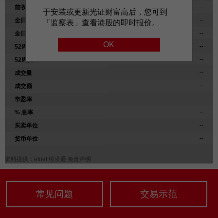
--
前收市价
于安装或更新光证财富高后，您可到
「期货宝」免费试用
--
全日高位
「监察表」查看港股的即时报价。
「期货宝」
--
全日低位
OK
--
52周高
「股票期权宝」
--
52周低
--
成交量
「港股易」(简体版)
--
成交额
美股易II
--
市盈率
--
% 息率
MT4
--
买卖单位
表格
--
货币单位
资料提供：
etnet 经济通
免责声明
光证财富高 用户指南
交易示范
常见问题
交易示范
短片教室