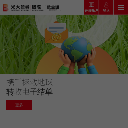
数金通 期权及股票买卖〡光
登入
开设帐户
大证券国际 Everbright
返回
Securities International
返回
返回
返回
产品
市场快讯
市场导航
帮助
光大证券国际期权及股票买卖(Everbright Securities
International)
市场快讯
简介
2000年，旗下数金通成立，是首批提供一站式网上股票买卖服
市场概要
研究报告总览
收费及其他费用
务的证券行之一。成立近50年，除股票买卖外，现时光大证券
市场导航
港股
国际还提供期权、证券孖展买卖、认购新股、沪港通、深港通、
股票搜寻
投资速递
激活您的网上帐户
美股、环球汇款、外汇交易等服务。
携手拯救地球
新客户开户即享
产品
证券孖展买卖服务
转收电子结单
常见问题
•$0佣金 $0平台费 $0存管费 无限次港股交易
市场资讯
外汇攻略
帮助
互惠基金
•港股10档串流报价
更多
交易
财经日志
媒体访问
更多
认购新股
新客户专区
款项处理