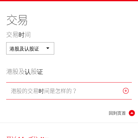
美股
新股上市
新股快讯
股票处理
联络我们
交易
光证财富高
期货合约
财富管理
EN
繁
简
流动交易 (eMO!)
股票期权
交易时间
报价服务
认股证
港股及认股证
帐户
债券
产品
港股及认股证
技术支援
外汇服务
港股的交易时间是怎样的？
表格
交易所买卖基金
下载
回到页首
光证财富高
eMO! 免费流动交易程式