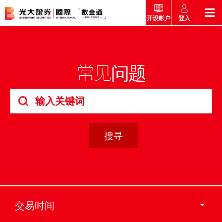
登入
开设帐户
返回
返回
返回
返回
产品
常见问题
市场快讯
市场导航
帮助
市场快讯
简介
市场概要
研究报告总览
收费及其他费用
市场导航
港股
股票搜寻
投资速递
激活您的网上帐户
产品
证券孖展买卖服务
常见问题
市场资讯
外汇攻略
帮助
互惠基金
交易
财经日志
媒体访问
认购新股
新客户专区
款项处理
交易时间